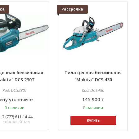
ка
Рассрочка
цепная бензиновая
Пила цепная бензиновая
akita" DCS 230T
"Makita" DCS 430
DCS230T
DCS430
ену уточняйте
145 900 ₸
В наличии
В наличии
+7 (777) 611-14-44
Купить
торговый зал