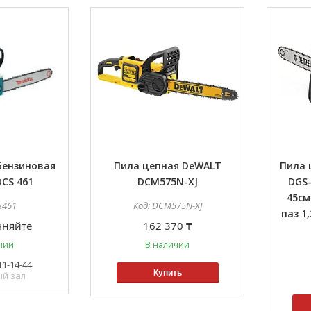
бензиновая
Пила цепная DeWALT
Пила 
DCS 461
DCM575N-XJ
DGS-
45см3
S461
DCM575N-XJ
паз 1,
чняйте
162 370 ₸
чии
В наличии
11-14-44
Купить
ый зал