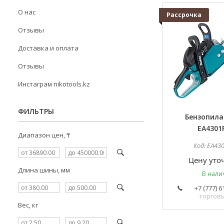
О нас
Рассрочка
Отзывы
Доставка и оплата
Отзывы
Инстаграм nikotools.kz
ФИЛЬТРЫ
Бензопила
EA4301
Диапазон цен, ₸
EA43
Цену уто
Длина шины, мм
В нали
+7 (777) 6
торгов
Вес, кг