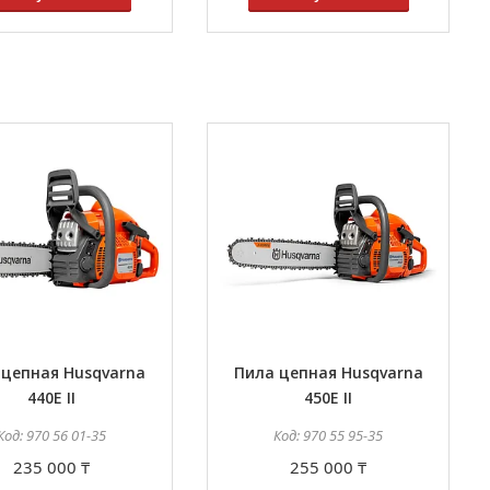
 цепная Husqvarna
Пила цепная Husqvarna
440E II
450E II
970 56 01-35
970 55 95-35
235 000 ₸
255 000 ₸