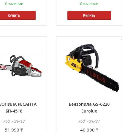
В наличии
В наличии
Купить
Купить
ЗОПИЛА РЕСАНТА
Бензопила GS-6220
БП-4518
Eurolux
70/6/13
70/6/27
51 990 ₸
40 090 ₸