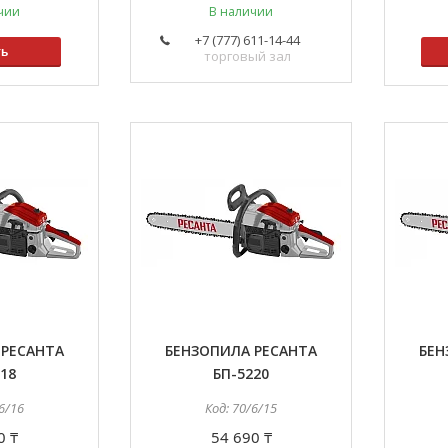
чии
В наличии
+7 (777) 611-14-44
ть
торговый зал
 РЕСАНТА
БЕНЗОПИЛА РЕСАНТА
БЕН
18
БП-5220
6/16
70/6/15
0 ₸
54 690 ₸