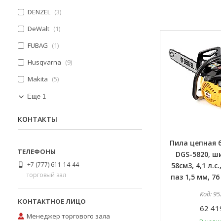
DENZEL
3
DeWalt
1
FUBAG
1
Husqvarna
9
Makita
5
Еще 1
КОНТАКТЫ
Пила цепная 
DGS-5820, ши
+7 (777) 611-14-44
58см3, 4,1 л.с.
торговый зал
паз 1,5 мм, 76
95
62 41
Менеджер торгового зала