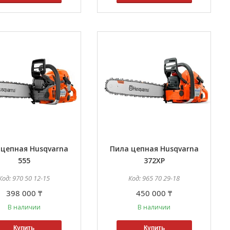
 цепная Husqvarna
Пила цепная Husqvarna
555
372XP
970 50 12-15
965 70 29-18
398 000 ₸
450 000 ₸
В наличии
В наличии
Купить
Купить