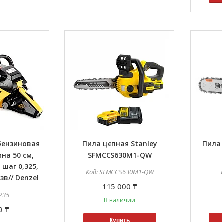
бензиновая
Пила цепная Stanley
Пила
на 50 см,
SFMCCS630M1-QW
, шаг 0,325,
SFMCCS630M1-QW
 зв// Denzel
115 000 ₸
235
В наличии
9 ₸
Купить