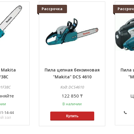
Рассрочка
Рассроч
 Makita
Пила цепная бензиновая
Пила 
F38C
"Makita" DCS 4610
"M
01F38C
DCS4610
чняйте
122 850 ₸
Ц
чии
В наличии
11-14-44
Купить
ый зал