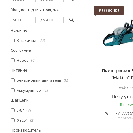
Мощность двигателя, л. с.
Рассрочка
Наличие
В наличии
27
Состояние
Новое
6
Питание
Пила цепная 
"Makita" 
Бензиновый двигатель
8
DC
Аккумулятор
2
Цену уто
Шаг цепи
В нали
3/8"
7
+7 (777) 6
торгов
0.325"
2
Производитель