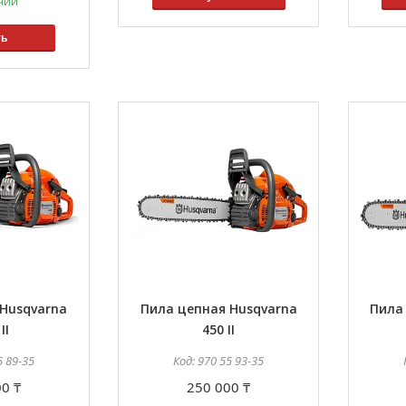
чии
ть
Husqvarna
Пила цепная Husqvarna
Пила
II
450 II
5 89-35
970 55 93-35
0 ₸
250 000 ₸