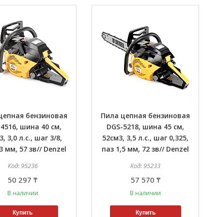
цепная бензиновая
Пила цепная бензиновая
4516, шина 40 см,
DGS-5218, шина 45 см,
, 3,0 л.с., шаг 3/8,
52см3, 3,5 л.с., шаг 0,325,
3 мм, 57 зв// Denzel
паз 1,5 мм, 72 зв// Denzel
95236
95233
50 297 ₸
57 570 ₸
В наличии
В наличии
Купить
Купить