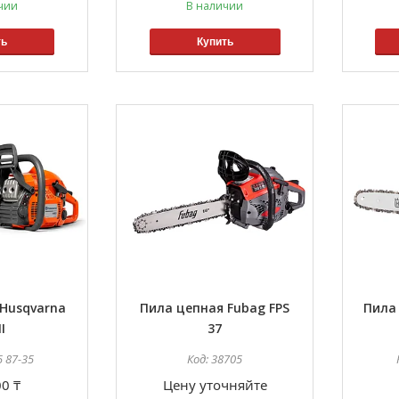
чии
В наличии
ть
Купить
Husqvarna
Пила цепная Fubag FPS
Пила
I
37
5 87-35
38705
0 ₸
Цену уточняйте