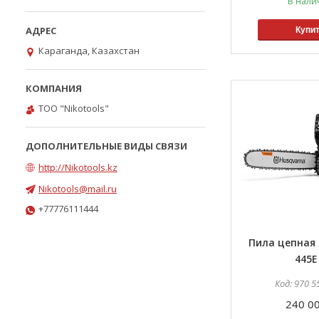
В нали
Купи
Караганда, Казахстан
ТОО "Nikotools"
http://Nikotools.kz
Nikotools@mail.ru
+77776111444
Пила цепная 
445E 
970 5
240 00