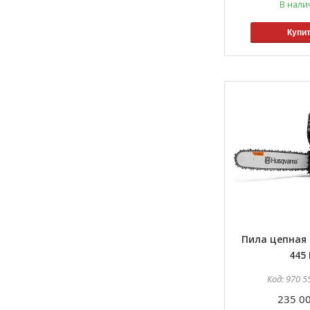
В нали
Купи
Пила цепная 
445 I
970 5
235 00