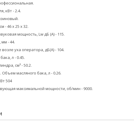
профессиональная.
, кВт - 2.4.
ензиновый.
 - 46 x 25 x 32.
уковая мощность, Lw дБ (А) - 115.
мм - 44.
возле уха оператора, дБ(А) - 104.
ака, л - 0.45.
ндра, см³ - 50.2.
. Объем масляного бака, л - 0.26.
кВт 504
твующая максимальной мощности, об/мин - 9000.
И