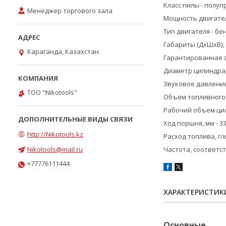
Класс пилы - полу
Менеджер торгового зала
Мощность двигателя
Тип двигателя - б
Габариты (ДxШxВ), см
Караганда, Казахстан
Гарантированная зв
Диаметр цилиндра, 
Звуковое давление 
ТОО "Nikotools"
Объем топливного б
Рабочий объем цили
Ход поршня, мм - 33
http://Nikotools.kz
Расход топлива, г/
Nikotools@mail.ru
Частота, соответс
+77776111444
ХАРАКТЕРИСТИК
Основные