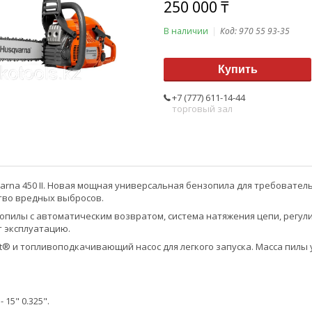
250 000 ₸
В наличии
Код:
970 55 93-35
Купить
+7 (777) 611-14-44
торговый зал
arna 450 II. Новая мощная универсальная бензопила для требовате
тво вредных выбросов.
пилы с автоматическим возвратом, система натяжения цепи, регул
т эксплуатацию.
rt® и топливоподкачивающий насос для легкого запуска. Масса пилы
 15" 0.325".