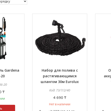
ль Gardena
Набор для полива с
О
-20
растягивающимся
акк
шлангом 30м Eurolux
36-20
73/7/2/40
0 ₸
4 690 ₸
чии
Нет в наличии
ть