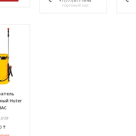
+7 (777) 611-14-44
торговый зал
ватель
ный Huter
8AC
13/39
0 ₸
личии