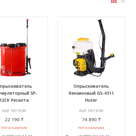
прыскиватель
Опрыскиватель
умуляторный SP-
бензиновый GS-4311
12СК Ресанта
Huter
70/13/40
70/13/66
22 190 ₸
74 890 ₸
Нет в наличии
Нет в наличии