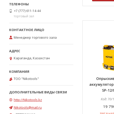
+7 (777) 611-14-44
торговый зал
Менеджер торгового зала
Караганда, Казахстан
Опрыски
ТОО "Nikotools"
аккумулятор
SP-12/
70/
http://Nikotools.kz
19 79
Nikotools@mail.ru
Нет в на