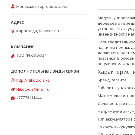
Менеджер торгового зала
Модель универсаль
деревьев от вреди
установлен аккуму
Караганда, Казахстан
интенсивности наг
Производительност
наличию помпы. Да
давления и разъём
ТОО "Nikotools"
пластика. В основ
регулируемая ранце
Характерист
Бренд Ресанта
http://Nikotools.kz
Габариты упаковки 0
Nikotools@mail.ru
Максимальная прои
+77776111444
Дальность распыле
Напряжение аккуму
Тип аккумулятора 
Емкость аккумулят
Объем бака для ра