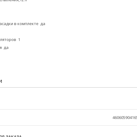
асадки в комплекте да
уляторов 1
я да
И
46060590416
Я ЗАКАЗА