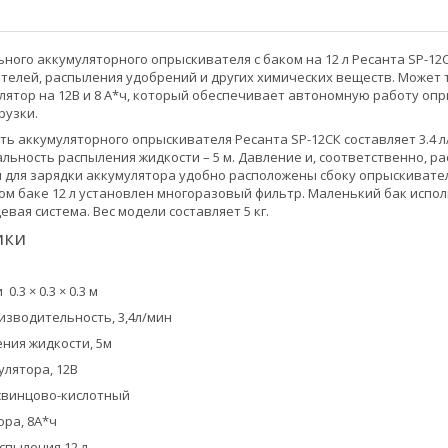
ного аккумуляторного опрыскивателя с баком на 12 л Ресанта SP-12
телей, распыления удобрений и других химических веществ. Может 
лятор на 12В и 8 А*ч, который обеспечивает автономную работу опр
рузки.
ь аккумуляторного опрыскивателя Ресанта SP-12СК составляет 3.4 
льность распыления жидкости – 5 м. Давление и, соответственно, р
 для зарядки аккумулятора удобно расположены сбоку опрыскивател
ном баке 12 л установлен многоразовый фильтр. Маленький бак испо
вая система. Вес модели составляет 5 кг.
ики
.3 × 0.3 × 0.3 м
зводительность, 3,4л/мин
ния жидкости, 5м
лятора, 12В
свинцово-кислотный
ора, 8А*ч
спыления,12 л