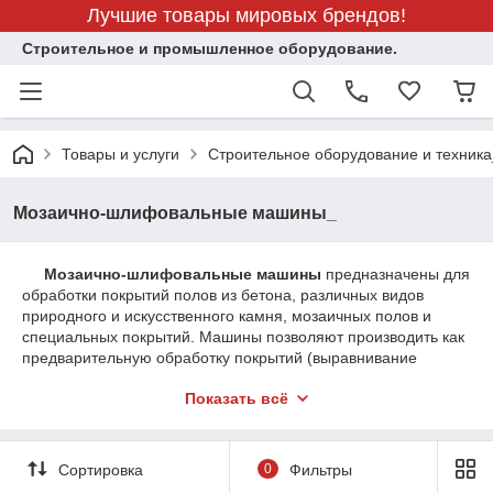
Лучшие товары мировых брендов!
Строительное и промышленное оборудование.
Товары и услуги
Строительное оборудование и техника
Мозаично-шлифовальные машины_
Мозаично-шлифовальные машины
предназначены для
обработки покрытий полов из бетона, различных видов
природного и искусственного камня, мозаичных полов и
специальных покрытий. Машины позволяют производить как
предварительную обработку покрытий (выравнивание
плоскостей: удаление наплывов, скошенных участков и
Показать всё
дефектов поверхностей, возникших при укладке камня), так и
чистовую обработку с целью получения требуемой
шероховатости для нанесения клеевых или иных покрытий, а
также полирование поверхности природных отделочных
Сортировка
0
Фильтры
материалов.