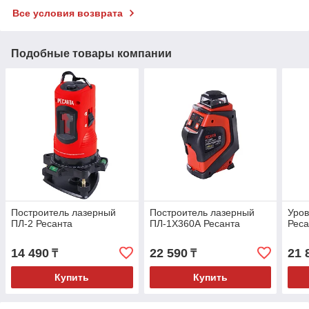
Все условия возврата
Подобные товары компании
Построитель лазерный
Построитель лазерный
Уров
ПЛ-2 Ресанта
ПЛ-1Х360А Ресанта
Реса
14 490
22 590
21 
₸
₸
Купить
Купить