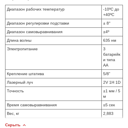
Диапазон рабочих температур
-10ºС до
+40ºС
Диапазон регулировки подставки
± 8°
Диапазон самовыравнивания
±4º
Длина волны
635 нм
Электропитание
3
батарейк
и типа
АА
Крепление штатива
5/8”
Лазерный луч
2V 1H 1D
Точность
±1 мм / 5
м
Время самовыравнивания
≤5 сек
Вес, кг
2,883
Скрыть