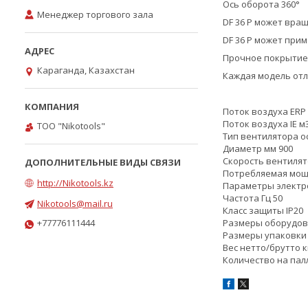
Ось оборота 360°
Менеджер торгового зала
DF 36 P может вра
DF 36 P может при
Прочное покрытие
Караганда, Казахстан
Каждая модель от
Поток воздуха ERP 
Поток воздуха IE м3
ТОО "Nikotools"
Тип вентилятора о
Диаметр мм 900
Скорость вентилят
Потребляемая мощн
http://Nikotools.kz
Параметры электро
Частота Гц 50
Nikotools@mail.ru
Класс защиты IP20
+77776111444
Pазмеры оборудовани
Размеры упаковки (д
Вес нетто/брутто кг
Количество на пал