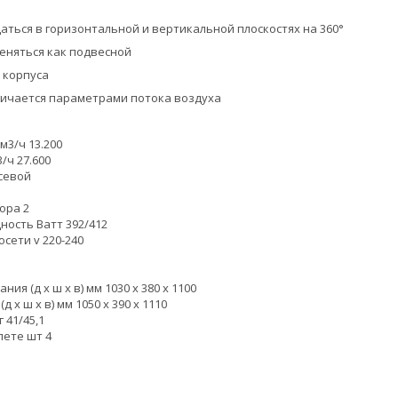
щаться в горизонтальной и вертикальной плоскостях на 360°
меняться как подвесной
 корпуса
личается параметрами потока воздуха
м3/ч 13.200
/ч 27.600
севой
ора 2
ость Ватт 392/412
сети v 220-240
я (д х ш х в) мм 1030 x 380 x 1100
 х ш х в) мм 1050 x 390 x 1110
 41/45,1
лете шт 4