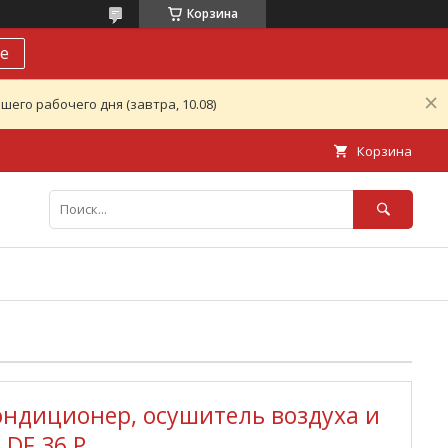
Корзина
е
его рабочего дня (завтра, 10.08)
Корзина
ндиционер, осушитель воздуха и
 DF 36 P