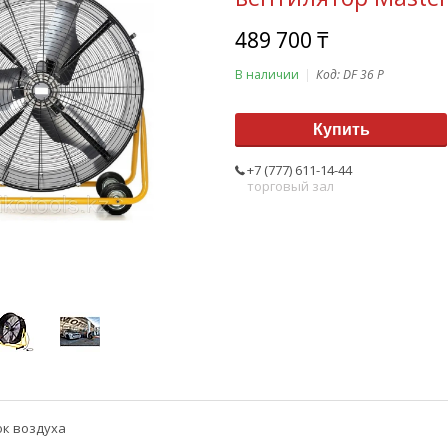
489 700 ₸
В наличии
Код:
DF 36 P
Купить
+7 (777) 611-14-44
торговый зал
ок воздуха