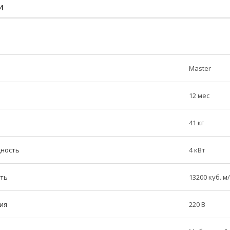
И
Master
12 мес
41 кг
ность
4 кВт
ть
13200 куб. м
ия
220 В