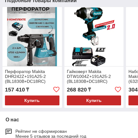
Подобные товары компании
Перфоратор Makita
Гайковерт Makita
Набо
DHR242Z+191A25-2
DTW1004Z+191A25-2
Mak
(BL1830B+DC18RC)
(BL1830B+DC18RC)
(63
(630
157 410
268 820
304
₸
₸
Купить
Купить
О нас
Рейтинг не сформирован
Менее 5 отзывов за последний год