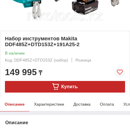
Набор инструментов Makita
DDF485Z+DTD153Z+191A25-2
В наличии
Код: DDF485Z+DTD153Z (набор)
Розница
149 995
₸
Купить
Описание
Характеристики
Доставка
Оплата
Усл
Описание