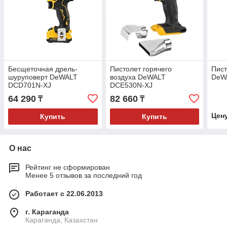
Бесщеточная дрель-
Пистолет горячего
Пист
шуруповерт DeWALT
воздуха DeWALT
DeW
DCD701N-XJ
DCE530N-XJ
64 290
82 660
₸
₸
Цен
Купить
Купить
О нас
Рейтинг не сформирован
Менее 5 отзывов за последний год
Работает с 22.06.2013
г. Караганда
Караганда, Казахстан