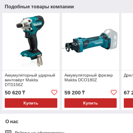
Подобные товары компании
Аккумуляторный ударный
Аккумуляторный фрезер
Дрел
винтовёрт Makita
Makita DCO180Z
DTD156Z
50 620
59 200
67 
₸
₸
Купить
Купить
О нас
Рейтинг не сформирован