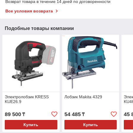
Возврат товара в течение 14 дней по договоренности
Все условия возврата
Подобные товары компании
Электролобзик KRESS
Лобзик Makita 4329
Эле
KUE26.9
KU4
89 500
54 485
45 
₸
₸
Купить
Купить