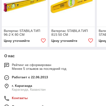
Ватерпас STABILA ТИП
Ватерпас STABILA ТИП
Вате
96-2 K 80 СМ
81S 50 СМ
STA
Цену уточняйте
Цену уточняйте
Цен
О нас
Рейтинг не сформирован
Менее 5 отзывов за последний год
Работает с 22.06.2013
г. Караганда
Караганда, Казахстан
Контакты