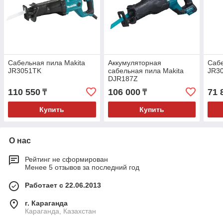
Сабельная пила Makita
Аккумуляторная
Сабе
JR3051TK
сабельная пила Makita
JR3
DJR187Z
110 550
106 000
71 
₸
₸
Купить
Купить
О нас
Рейтинг не сформирован
Менее 5 отзывов за последний год
Работает с 22.06.2013
г. Караганда
Караганда, Казахстан