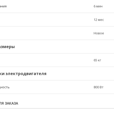
ания
6 мин
12 мес
Новое
азмеры
65 кг
ки электродвигателя
ность
800 Вт
Я ЗАКАЗА