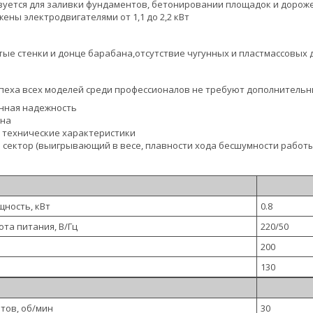
зуется для заливки фундаментов, бетонировании площадок и дорож
ены электродвигателями от 1,1 до 2,2 кВт
тые стенки и донце барабана,отсутствие чугунных и пластмассовых 
пеха всех моделей среди профессионалов не требуют дополнительн
нная надежность
ена
 технические характеристики
сектор (выигрывающий в весе, плавности хода бесшумности работы
ность, кВт
0.8
та питания, В/Гц
220/50
200
130
тов, об/мин
30