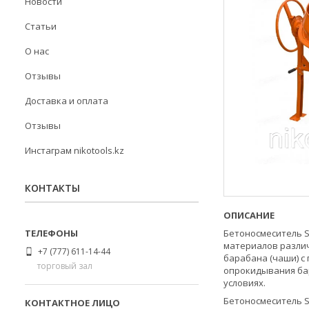
Новости
Статьи
О нас
Отзывы
Доставка и оплата
Отзывы
Инстаграм nikotools.kz
КОНТАКТЫ
ОПИСАНИЕ
Бетоносмеситель S
материалов различ
+7 (777) 611-14-44
барабана (чаши) с
торговый зал
опрокидывания бар
условиях.
Бетоносмеситель S