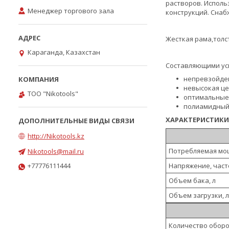
растворов. Исполь
Менеджер торгового зала
конструкций. Снабж
Жесткая рама,толс
Караганда, Казахстан
Составляющими ус
непревзойде
невысокая ц
ТОО "Nikotools"
оптимальные
полиамидный 
ХАРАКТЕРИСТИКИ
http://Nikotools.kz
Потребляемая мощ
Nikotools@mail.ru
+77776111444
Напряжение, часто
Объем бака, л
Объем загрузки, л
Количество оборо