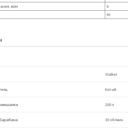
ания, мин
6
65
И
Stalker
тель
Китай
номешалки
200 л
 барабана
30 об/мин