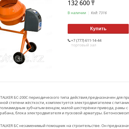
132 600 ₸
В наличии
Код:
7316
Купить
+7 (777) 611-14-44
торговый зал
TALKER БС-200С периодического типа действия,предназначен для пр
ной степени жёсткости, комплектуется электродвигателем с питание
 полиамидным зубчатым венцом, малой шестерёнки привода, рамы с
абана, блока электродвигателя и пусковой арматуры. Бетоносмеси
TALKER БС незаменимый помощник на строительстве. Он предназнач