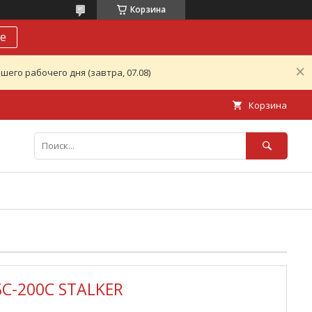
Корзина
е
его рабочего дня (завтра, 07.08)
Корзина
БС-200С STALKER