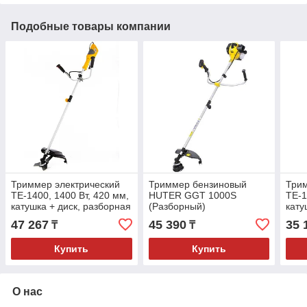
Подобные товары компании
Триммер электрический
Триммер бензиновый
Трим
TE-1400, 1400 Вт, 420 мм,
HUTER GGT 1000S
TE-1
катушка + диск, разборная
(Разборный)
кату
штанга. DENZEL
штан
47 267
45 390
35 
₸
₸
Купить
Купить
О нас