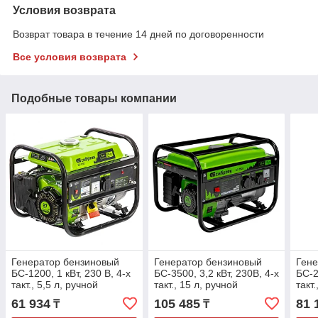
Условия возврата
Возврат товара в течение 14 дней по договоренности
Все условия возврата
Подобные товары компании
Генератор бензиновый
Генератор бензиновый
Гене
БС-1200, 1 кВт, 230 В, 4-х
БС-3500, 3,2 кВт, 230В, 4-х
БС-2
такт., 5,5 л, ручной
такт., 15 л, ручной
такт
стартер// Сибртех
стартер// Сибртех
стар
61 934
105 485
81 
₸
₸