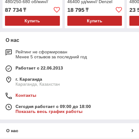
480/250-680 об/мин//
46400 уд/мин// Denzel
4800
Denzel
87 734
18 795
23 
₸
₸
Купить
Купить
О нас
Рейтинг не сформирован
Менее 5 отзывов за последний год
Работает с 22.06.2013
г. Караганда
Караганда, Казахстан
Контакты
Сегодня работает с 09:00 до 18:00
Показать весь график работы
О нас