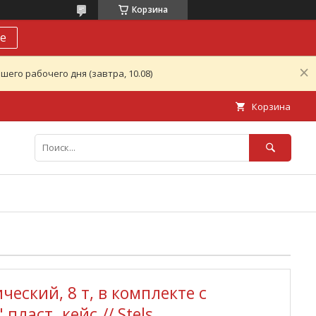
Корзина
е
его рабочего дня (завтра, 10.08)
Корзина
еский, 8 т, в комплекте с
пласт. кейс.// Stels