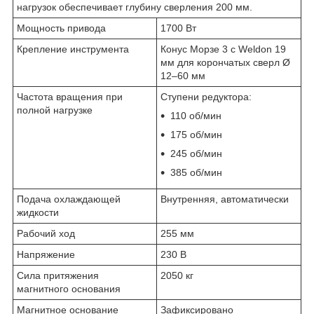
нагрузок обеспечивает глубину сверления 200 мм.
Мощность привода
1700 Вт
Крепление инструмента
Конус Морзе 3 с Weldon 19
мм для корончатых сверл Ø
12–60 мм
Частота вращения при
Ступени редуктора:
полной нагрузке
110 об/мин
175 об/мин
245 об/мин
385 об/мин
Подача охлаждающей
Внутренняя, автоматически
жидкости
Рабочий ход
255 мм
Напряжение
230 В
Сила притяжения
2050 кг
магнитного основания
Магнитное основание
Зафиксировано