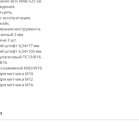
анок BDS MAB-525 SB.
ждения.
 цепь.
о эксплуатации.
кейс.
ивания инструмента.
анный 3 мм.
ачи 3 шт.
 штифт 6,34×77 мм.
 штифт 6,34×103 мм.
улачковый ПС13/В16.
В16.
розажимной КМ2/W19.
для метчика М10.
для метчика М12.
для метчика М16.
И