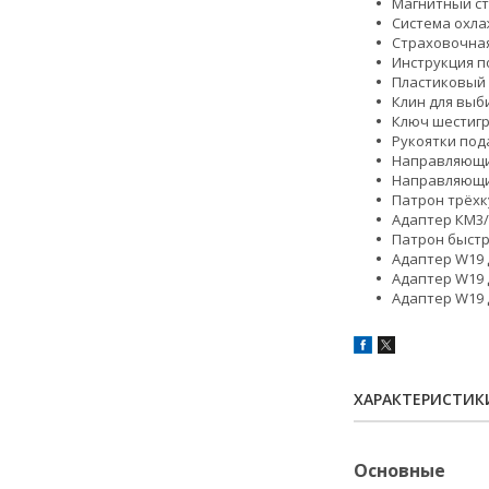
Магнитный ст
Система охла
Страховочная
Инструкция п
Пластиковый 
Клин для выб
Ключ шестигр
Рукоятки под
Направляющий
Направляющий
Патрон трёхк
Адаптер КМ3/
Патрон быст
Адаптер W19 
Адаптер W19 
Адаптер W19 
ХАРАКТЕРИСТИК
Основные