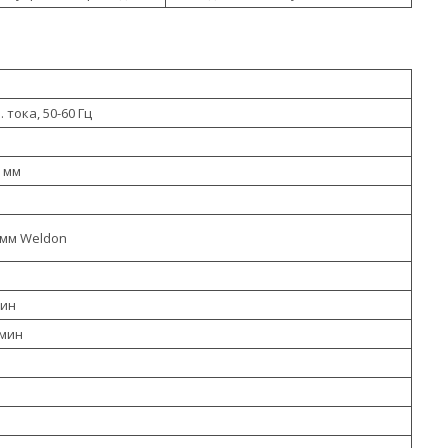
 тока, 50-60 Гц
5 мм
 мм Weldon
мин
/мин