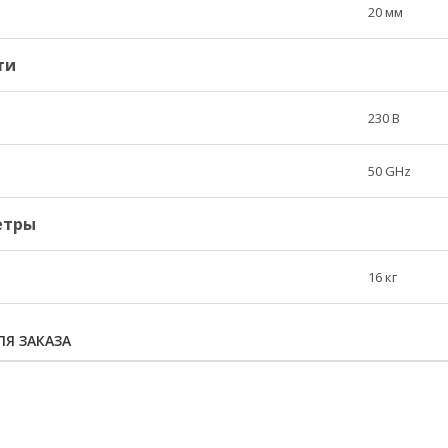
20 мм
ти
230 В
50 GHz
етры
16 кг
Я ЗАКАЗА