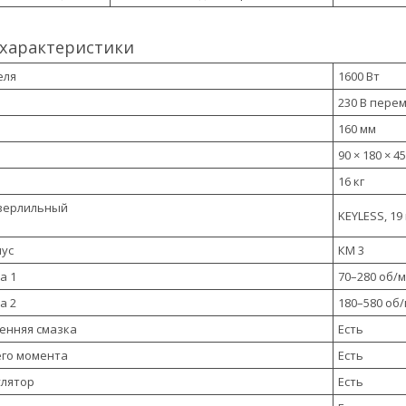
 характеристики
еля
1600 Вт
230 В перем.
160 мм
90 × 180 × 4
16 кг
верлильный
KEYLESS, 19
ус
КМ 3
а 1
70–280 об/
а 2
180–580 об
енняя смазка
Есть
его момента
Есть
улятор
Есть