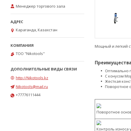
Менеджер торгового зала
Караганда, Казахстан
Мощный и легкий с
ТОО "Nikotools"
Преимущества
Оптимально п
С конусом Мо
http://Nikotools.kz
Жесткая конс
Nikotools@mail.ru
Поворотное о
+77776111444
Поворотное осно
Контроль износа 