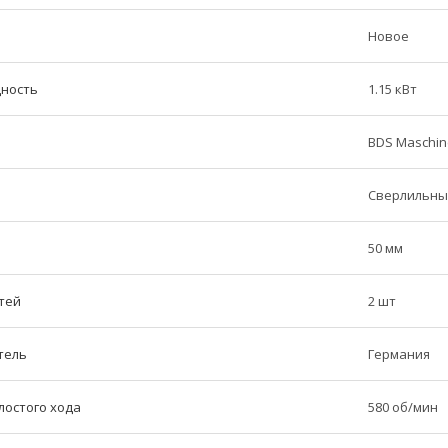
Новое
ность
1.15 кВт
BDS Maschi
Сверлильны
50 мм
тей
2 шт
тель
Германия
лостого хода
580 об/мин