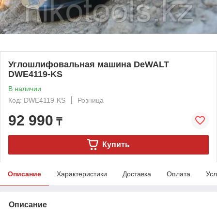
Углошлифовальная машина DeWALT
DWE4119-KS
В наличии
Код: DWE4119-KS
Розница
92 990
₸
Купить
Описание
Характеристики
Доставка
Оплата
Усл
Описание