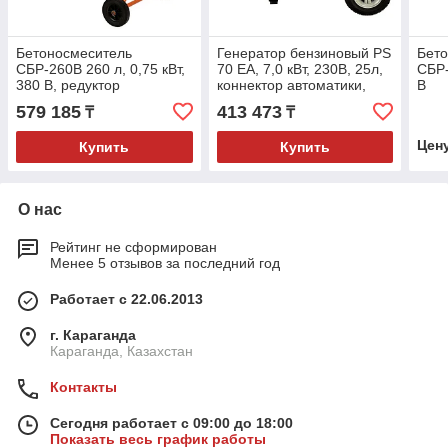
Бетоносмеситель
Генератор бензиновый PS
Бет
СБР-260В 260 л, 0,75 кВт,
70 EA, 7,0 кВт, 230В, 25л,
СБР-
380 В, редуктор
коннектор автоматики,
В
электростартер// Denzel
579 185
413 473
₸
₸
Цен
Купить
Купить
О нас
Рейтинг не сформирован
Менее 5 отзывов за последний год
Работает с 22.06.2013
г. Караганда
Караганда, Казахстан
Контакты
Сегодня работает с 09:00 до 18:00
Показать весь график работы