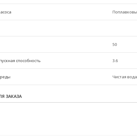
насоса
Поплавков
50
пускная способность
3.6
среды
Чистая вода
Я ЗАКАЗА