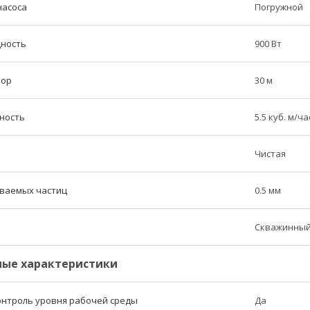
насоса
Погружной
ность
900 Вт
пор
30 м
ность
5.5 куб. м/ча
Чистая
ваемых частиц
0.5 мм
Скважинны
ые характеристики
онтроль уровня рабочей среды
Да