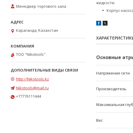
жидкости.
Менеджер торгового зала
Корпус насос
Караганда, Казахстан
ХАРАКТЕРИСТИК
ТОО "Nikotools"
Основные атр
Напряжение сети
http://Nikotools.kz
Nikotools@mail.ru
Производитель
+77776111444
Максимальная глу
Вес