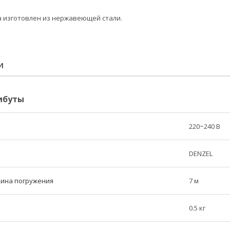
а изготовлен из нержавеющей стали.
И
ибуты
220~240 В
DENZEL
бина погружения
7 м
0.5 кг