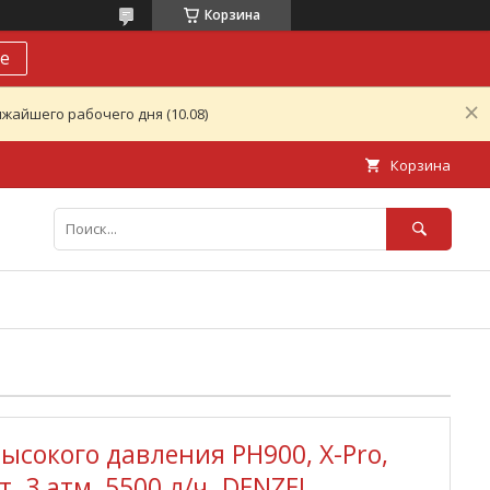
Корзина
е
жайшего рабочего дня (10.08)
Корзина
ысокого давления PH900, X-Pro,
т, 3 атм, 5500 л/ч. DENZEL