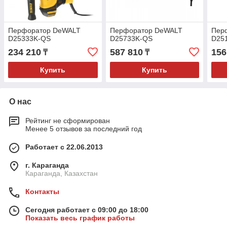
Перфоратор DeWALT
Перфоратор DeWALT
Пер
D25333K-QS
D25733K-QS
D25
234 210
587 810
156
₸
₸
Купить
Купить
О нас
Рейтинг не сформирован
Менее 5 отзывов за последний год
Работает с 22.06.2013
г. Караганда
Караганда, Казахстан
Контакты
Сегодня работает с 09:00 до 18:00
Показать весь график работы