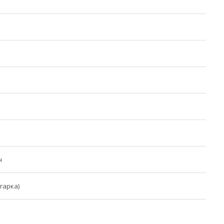
н
гарка)