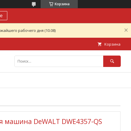
Корзина
е
жайшего рабочего дня (10.08)
Корзина
я машина DeWALT DWE4357-QS