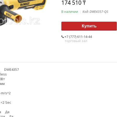
174 510 ₸
В наличии
Код:
DWE4357-QS
Купить
+7 (777) 611-14-44
торговый зал
р DWE4357
less
0Вт
5мм
 m/s^2
<2 Sec
та Да
ости Да