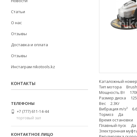
Новости
Статьи
О нас
Отзывы
Доставка и оплата
Отзывы
Инстаграм nikotools.kz
Каталожный номе
КОНТАКТЫ
Тип мотора Brush
Мощность Вт 170
Размер диска 12
Вес 2.3Кг
Вибрация m/s² 6.6
+7 (777) 611-14-44
Тормоз Да
торговый зал
Время остановки 
Плавный пуск Да
Электронная муф
Регулировка скор