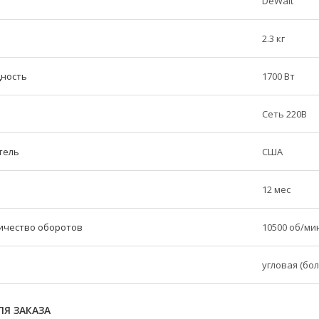
DeWalt
2.3 кг
ность
1700 Вт
Сеть 220В
тель
США
12 мес
ичество оборотов
10500 об/ми
угловая (бол
Я ЗАКАЗА