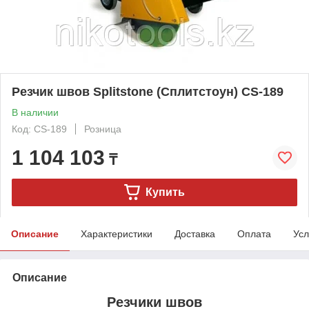
Резчик швов Splitstone (Сплитстоун) CS-189
В наличии
Код: CS-189
Розница
1 104 103
₸
Купить
Описание
Характеристики
Доставка
Оплата
Усл
Описание
Резчики швов