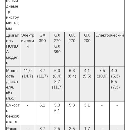
очный
диаме
тр
инстру
мента,
мм
Двигат
Электр
GX
GX
GX
GX
Электрический
ель
ически
390
270
270
200
HOND
й
GX
A
390
модел
ь
Мощн
11,0
8.7
6,3
6.3
4,1
7,5
4,0
ость
(14,7)
(11,7)
(8,4)
(8.4)
(5,5)
(10,0)
(5,3)
двигат
8,7
5,5
еля,
(11,7)
(7,3)
кВт
(л.с.)
Ёмкост
-
6,1
5,3
5,3
3,1
-
-
ь
6,1
бензоб
ака, л
Расхо
-
3,7
2,5
2,5
1,7
-
-