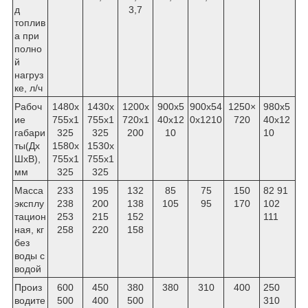
д
3,7
топлив
а при
полно
й
нагруз
ке, л/ч
Рабоч
1480x
1430x
1200x
900x5
900x54
1250×
980x5
ие
755x1
755x1
720x1
40x12
0x1210
720
40x12
габари
325
325
200
10
10
ты(Дх
1580x
1530x
ШхВ),
755x1
755x1
мм
325
325
Масса
233
195
132
85
75
150
82 91
эксплу
238
200
138
105
95
170
102
тацион
253
215
152
111
ная, кг
258
220
158
без
воды с
водой
Произ
600
450
380
380
310
400
250
водите
500
400
500
310