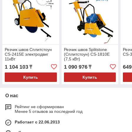
Резчик швов Сплитстоун
Резчик швов Splitstone
Резч
CS-2415E электродвиг
(Сплитстоун) CS-1810E
CS-3
11кВт
(7,5 кВт)
1 104 103
1 090 976
649
₸
₸
Купить
Купить
О нас
Рейтинг не сформирован
Менее 5 отзывов за последний год
Работает с 22.06.2013