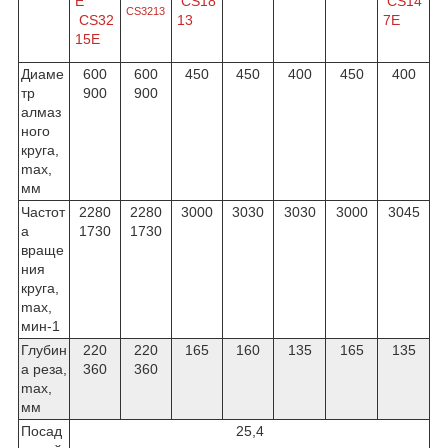
E
CS18
CS14
CS3213
CS32
13
7E
15E
Диаме
600
600
450
450
400
450
400
тр
900
900
алмаз
ного
круга,
max,
мм
Частот
2280
2280
3000
3030
3030
3000
3045
а
1730
1730
враще
ния
круга,
max,
мин
-1
Глубин
220
220
165
160
135
165
135
а реза,
360
360
max,
мм
Посад
25,4