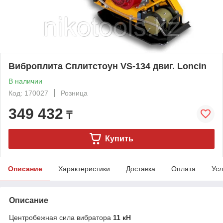
Виброплита Сплитстоун VS-134 двиг. Loncin
В наличии
Код: 170027
Розница
349 432
₸
Купить
Описание
Характеристики
Доставка
Оплата
Усл
Описание
Центробежная сила вибратора
11 кН