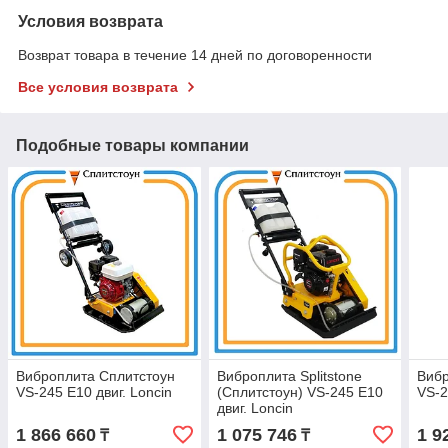
Условия возврата
Возврат товара в течение 14 дней по договоренности
Все условия возврата
Подобные товары компании
Виброплита Сплитстоун
Виброплита Splitstone
Вибр
VS-245 E10 двиг. Loncin
(Сплитстоун) VS-245 E10
VS-2
двиг. Loncin
1 866 660
1 075 746
1 9
₸
₸