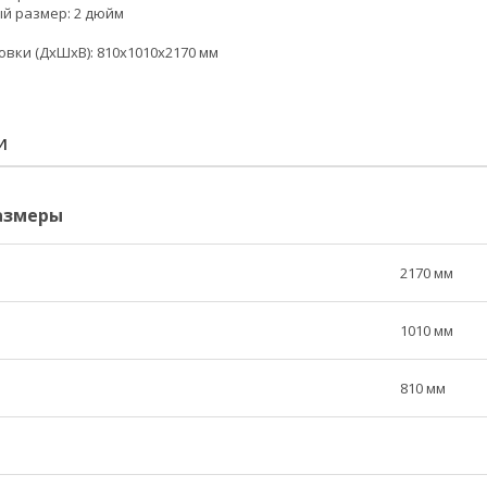
й размер:
2 дюйм
овки (ДxШxВ):
810х1010x2170 мм
И
азмеры
2170 мм
1010 мм
810 мм