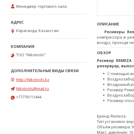
Менеджер торгового зала
ОПИСАНИЕ
Караганда, Казахстан
Ресиверы Rem
компрессора в ре
воздух, проходя ч
ОБЗОР
ТОО "Nikotools"
Ресивер REMEZA 
резервуар, выпо
С помощью во
Воздухозабор
http://Nikotools.kz
Воздушный ре
Nikotools@mail.ru
Ресивер Реме
Воздухозабор
+77776111444
Ресивер спос
Бренд:
Remeza
Тип установки:
вер
Объём ресивера:
9
Макс. давление:
10