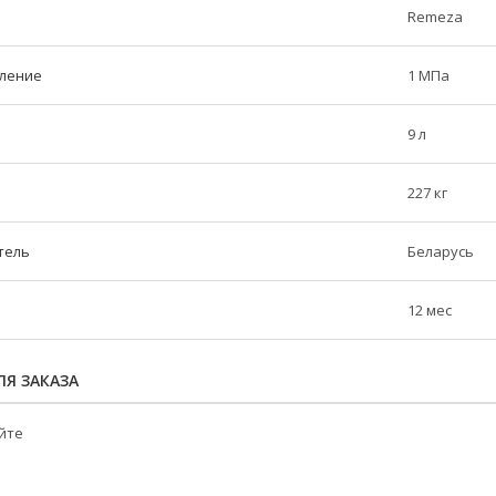
Remeza
ление
1 МПа
9 л
227 кг
тель
Беларусь
12 мес
Я ЗАКАЗА
йте