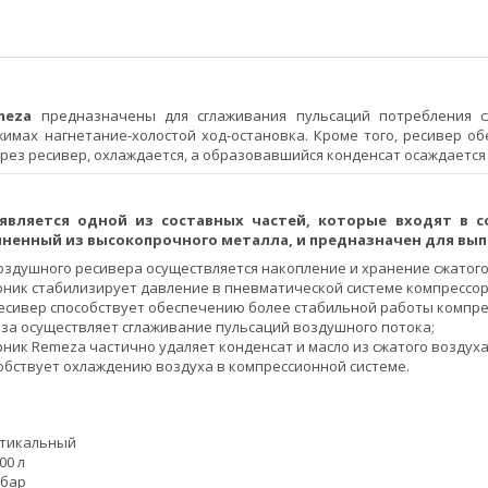
eza
предназначены для сглаживания пульсаций потребления 
жимах нагнетание-холостой ход-остановка. Кроме того, ресивер 
ерез ресивер, охлаждается, а образовавшийся конденсат осаждается 
является одной из составных частей, которые входят в с
лненный из высокопрочного металла, и предназначен для вы
здушного ресивера осуществляется накопление и хранение сжатого 
ник стабилизирует давление в пневматической системе компрессор
сивер способствует обеспечению более стабильной работы компре
за осуществляет сглаживание пульсаций воздушного потока;
ник Remeza частично удаляет конденсат и масло из сжатого воздуха
обствует охлаждению воздуха в компрессионной системе.
тикальный
00 л
 бар