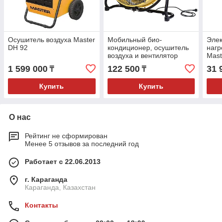
Осушитель воздуха Master
Мобильный био-
Элек
DH 92
кондиционер, осушитель
нагр
воздуха и вентилятор
Mast
Master DF 20 P
1 599 000
122 500
31 
₸
₸
Купить
Купить
О нас
Рейтинг не сформирован
Менее 5 отзывов за последний год
Работает с 22.06.2013
г. Караганда
Караганда, Казахстан
Контакты