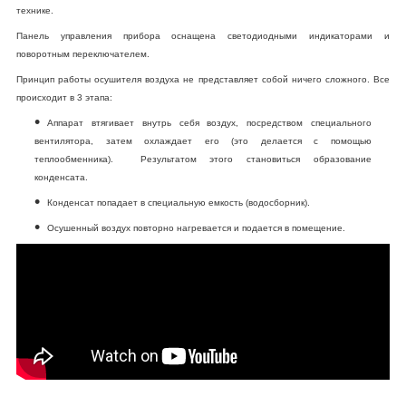
технике.
Панель управления прибора оснащена светодиодными индикаторами и
поворотным переключателем.
Принцип работы осушителя воздуха не представляет собой ничего сложного. Все
происходит в 3 этапа:
Аппарат втягивает внутрь себя воздух, посредством специального
вентилятора, затем охлаждает его (это делается с помощью
теплообменника). Результатом этого становиться образование
конденсата.
Конденсат попадает в специальную емкость (водосборник).
Осушенный воздух повторно нагревается и подается в помещение.