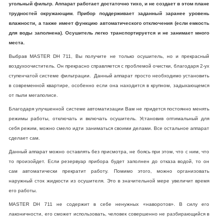
угольный фильтр. Аппарат работает достаточно тихо, и не создает в этом плане
трудностей окружающим. Прибор поддерживает заданный заранее уровень
влажности, а также имеет функцию автоматического отключения (если емкость
для воды заполнена). Осушитель легко транспортируется и не занимает много
места.
Выбрав MASTER DH 711, Вы получите не только осушитель, но и прекрасный
воздухоочиститель. Он прекрасно справляется с проблемой очистки, благодаря 2-ух
ступенчатой системе фильтрации. Данный аппарат просто необходимо установить
в современной квартире, особенно если она находится в крупном, задыхающемся
от пыли мегаполисе.
Благодаря улучшенной системе автоматизации Вам не придется постоянно менять
режимы работы, отключать и включать осушитель. Установив оптимальный для
себя режим, можно смело идти заниматься своими делами. Все остальное аппарат
сделает сам.
Данный аппарат можно оставлять без присмотра, не боясь при этом, что с ним, что
то произойдет. Если резервуар прибора будет заполнен до отказа водой, то он
сам автоматически прекратит работу. Помимо этого, можно организовать
наружный сток жидкости из осушителя. Это в значительной мере увеличит время
его работы.
MASTER DH 711 не содержит в себе ненужных «наворотов». В силу его
лаконичности, его сможет использовать, человек совершенно не разбирающийся в