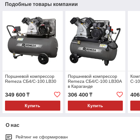
Подобные товары компании
Поршневой компрессор
Поршневой компрессор
Ком
Remeza СБ4/С-100.LB30
Remeza СБ4/С-100.LB30А
С-10
в Караганде
349 600
306 400
406
₸
₸
Купить
Купить
О нас
Рейтинг не сформирован