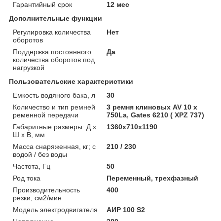
Гарантийный срок
12 мес
Дополнительные функции
Регулировка количества
Нет
оборотов
Поддержка постоянного
Да
количества оборотов под
нагрузкой
Пользовательские характеристики
Емкость водяного бака, л
30
Количество и тип ремней
3 ремня клиновых AV 10 х
ременной передачи
750La, Gates 6210 ( XPZ 737)
Габаритные размеры: Д x
1360х710х1190
Ш x В, мм
Масса снаряженная, кг; с
210 / 230
водой / без воды
Частота, Гц
50
Род тока
Переменный, трехфазный
Производительность
400
резки, см2/мин
Модель электродвигателя
АИР 100 S2