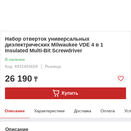
Набор отверток универсальных
диэлектрических Milwaukee VDE 4 в 1
Insulated Multi-Bit Screwdriver
В наличии
Код: 4932493658
Розница
26 190
₸
Купить
Описание
Характеристики
Доставка
Оплата
Усл
Описание