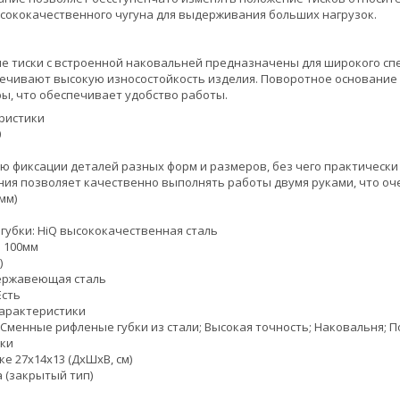
сококачественного чугуна для выдерживания больших нагрузок.
е тиски с встроенной наковальней предназначены для широкого сп
печивают высокую износостойкость изделия. Поворотное основание
ы, что обеспечивает удобство работы.
ристики
0
 фиксации деталей разных форм и размеров, без чего практическ
ния позволяет качественно выполнять работы двумя руками, что оч
мм)
, губки: HiQ высококачественная сталь
 100мм
)
ержавеющая сталь
Есть
арактеристики
 Сменные рифленые губки из стали; Высокая точность; Наковальня; 
ки
е 27x14x13 (ДхШхВ, см)
 (закрытый тип)