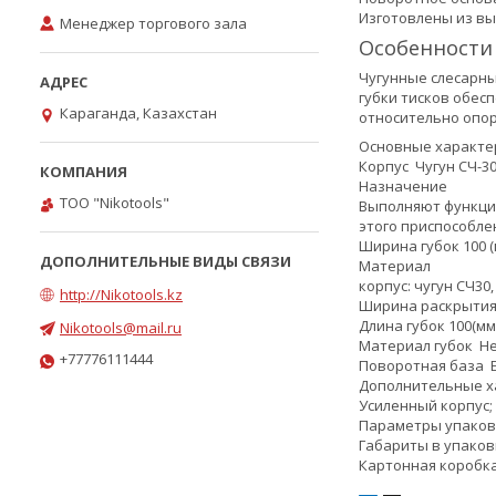
Изготовлены из вы
Менеджер торгового зала
Особенности
Чугунные слесарны
губки тисков обес
Караганда, Казахстан
относительно опор
Основные характе
Корпус
Чугун СЧ-3
Назначение
ТОО "Nikotools"
Выполняют функцию
этого приспособле
Ширина губок 100 (
Материал
корпус: чугун СЧ30
http://Nikotools.kz
Ширина раскрытия
Длина губок 100(мм
Nikotools@mail.ru
Материал губок
Н
+77776111444
Поворотная база
Дополнительные х
Усиленный корпус;
Параметры упаков
Габариты в упаковк
Картонная коробка