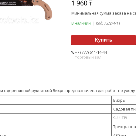
1 960 ₸
Минимальная сумма заказа на са
В наличии
Код:
73/2/4/11
Купить
+7 (777) 611-14-44
торговый зал
мм с деревянной рукояткой Вихрь предназначена для работ по уходу
Вихрь
Садовая пи
9-11 TPI
Трехгранна
сти
480 мм