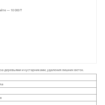
йте — 10 000 ₸
 за деревьями и кустарниками, удаления лишних веток.
ла
я