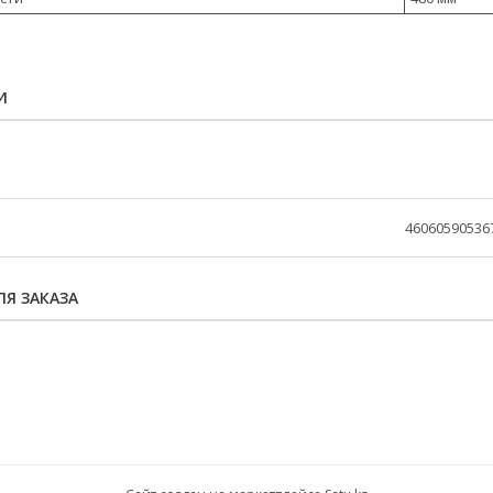
И
46060590536
Я ЗАКАЗА