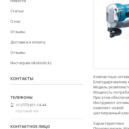
Новости
Статьи
О нас
Отзывы
Доставка и оплата
Отзывы
Инстаграм nikotools.kz
Компактные сетевы
КОНТАКТЫ
Благодаря малому в
Модель укомплекто
Мощность потребле
При этом обеспечи
Инструмент оптимал
+7 (777) 611-14-44
комплект ножей
торговый зал
шестигранный клю
Характеристики
Производитель Ma