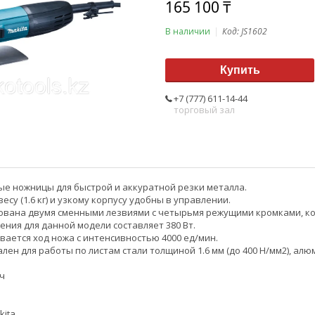
165 100 ₸
В наличии
Код:
JS1602
Купить
+7 (777) 611-14-44
торговый зал
е ножницы для быстрой и аккуратной резки металла.
есу (1.6 кг) и узкому корпусу удобны в управлении.
вана двумя сменными лезвиями с четырьмя режущими кромками, ко
ния для данной модели составляет 380 Вт.
вается ход ножа с интенсивностью 4000 ед/мин.
ен для работы по листам стали толщиной 1.6 мм (до 400 Н/мм2), алюм
ч
kita