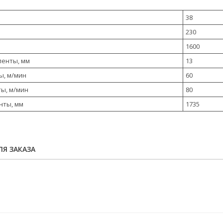
38
230
1600
ленты, мм
13
нты, м/мин
60
ты, м/мин
80
нты, мм
1735
Я ЗАКАЗА