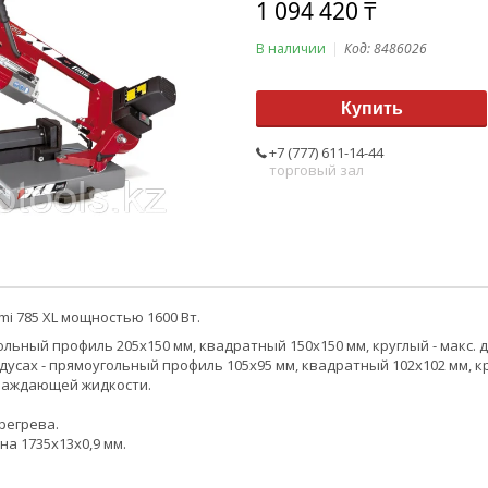
1 094 420 ₸
В наличии
Код:
8486026
Купить
+7 (777) 611-14-44
торговый зал
i 785 XL мощностью 1600 Вт.
ольный профиль 205х150 мм, квадратный 150х150 мм, круглый - макс. д
дусах - прямоугольный профиль 105х95 мм, квадратный 102х102 мм, кру
лаждающей жидкости.
регрева.
а 1735х13х0,9 мм.