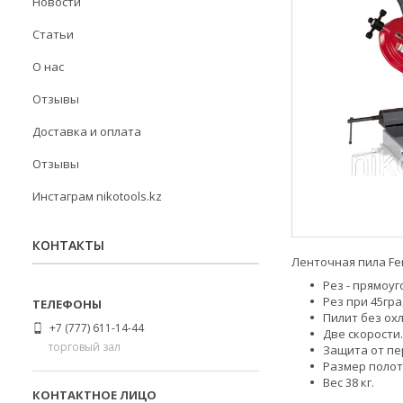
Новости
Статьи
О нас
Отзывы
Доставка и оплата
Отзывы
Инстаграм nikotools.kz
КОНТАКТЫ
Ленточная пила Fem
Рез - прямоуг
Рез при 45гра
Пилит без ох
+7 (777) 611-14-44
Две скорости.
торговый зал
Защита от пе
Размер полотн
Вес 38 кг.