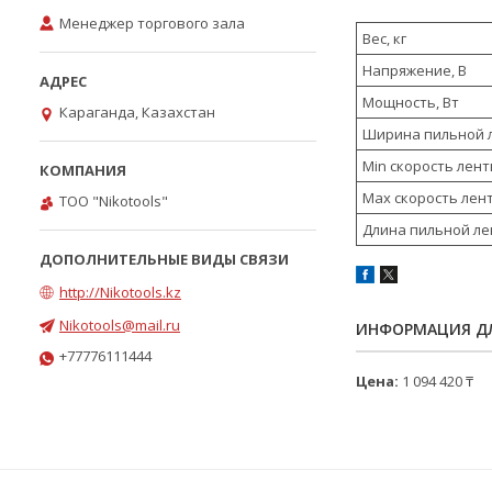
Менеджер торгового зала
Вес, кг
Напряжение, В
Мощность, Вт
Караганда, Казахстан
Ширина пильной 
Min скорость ле
Max скорость лен
ТОО "Nikotools"
Длина пильной ле
http://Nikotools.kz
Nikotools@mail.ru
ИНФОРМАЦИЯ ДЛ
+77776111444
Цена:
1 094 420 ₸