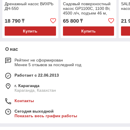
Дренажный насос ВИХРЬ
Садовый поверхностный
SALE
ДН-550
насос GP1100C, 1100 Вт,
насо
4500 л/ч, подъем 46 м,
чугун// Denzel
18 790
65 800
21 
₸
₸
Купить
Купить
О нас
Рейтинг не сформирован
Менее 5 отзывов за последний год
Работает с 22.06.2013
г. Караганда
Караганда, Казахстан
Контакты
Сегодня выходной
Показать весь график работы