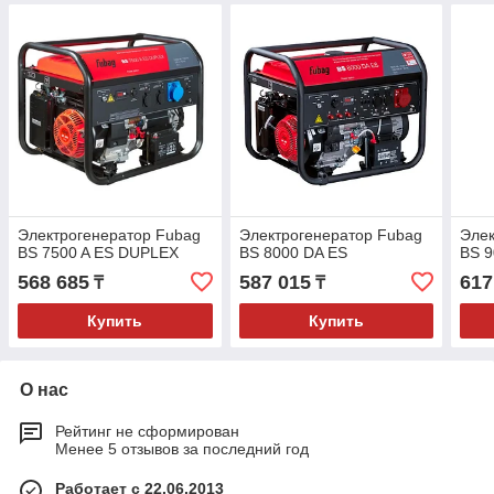
Электрогенератор Fubag
Электрогенератор Fubag
Элек
BS 7500 A ES DUPLEX
BS 8000 DA ES
BS 9
568 685
587 015
617
₸
₸
Купить
Купить
О нас
Рейтинг не сформирован
Менее 5 отзывов за последний год
Работает с 22.06.2013