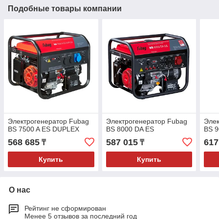
Подобные товары компании
Электрогенератор Fubag
Электрогенератор Fubag
Элек
BS 7500 A ES DUPLEX
BS 8000 DA ES
BS 9
568 685
587 015
617
₸
₸
Купить
Купить
О нас
Рейтинг не сформирован
Менее 5 отзывов за последний год