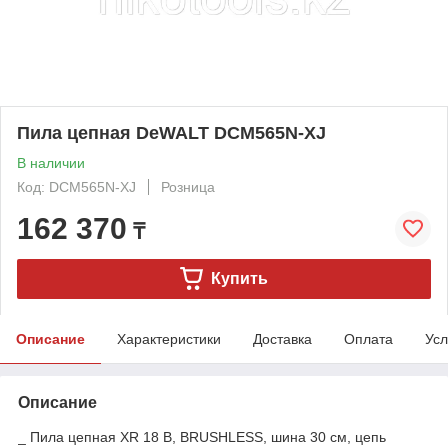
Пила цепная DeWALT DCM565N-XJ
В наличии
Код: DCM565N-XJ
Розница
162 370
₸
Купить
Описание
Характеристики
Доставка
Оплата
Усл
Описание
_ Пила цепная XR 18 В, BRUSHLESS, шина 30 см, цепь