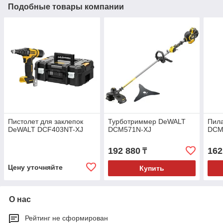
Подобные товары компании
Пистолет для заклепок
Турботриммер DeWALT
Пил
DeWALT DCF403NT-XJ
DCM571N-XJ
DCM
192 880
162
₸
Цену уточняйте
Купить
О нас
Рейтинг не сформирован