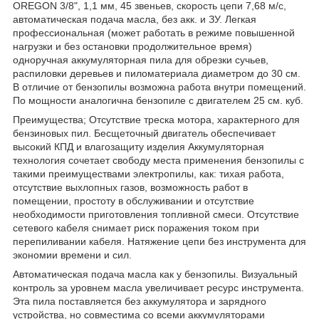
OREGON 3/8", 1,1 мм, 45 звеньев, скорость цепи 7,68 м/с,
автоматическая подача масла, без акк. и ЗУ. Легкая
профессиональная (может работать в режиме повышенной
нагрузки и без остановки продолжительное время)
одноручная аккумуляторная пила для обрезки сучьев,
распиловки деревьев и пиломатериала диаметром до 30 см.
В отличие от бензопилы возможна работа внутри помещений.
По мощности аналогична бензопиле с двигателем 25 см. куб.
Преимущества; Отсутствие треска мотора, характерного для
бензиновых пил. Бесщеточный двигатель обеспечивает
высокий КПД и влагозащиту изделия Аккумуляторная
технология сочетает свободу места применения бензопилы с
такими преимуществами электропилы, как: тихая работа,
отсутствие выхлопных газов, возможность работ в
помещении, простоту в обслуживании и отсутствие
необходимости приготовления топливной смеси. Отсутствие
сетевого кабеля снимает риск поражения током при
перепиливании кабеля. Натяжение цепи без инструмента для
экономии времени и сил.
Автоматическая подача масла как у бензопилы. Визуальный
контроль за уровнем масла увеличивает ресурс инструмента.
Эта пила поставляется без аккумулятора и зарядного
устройства, но совместима со всеми аккумуляторами