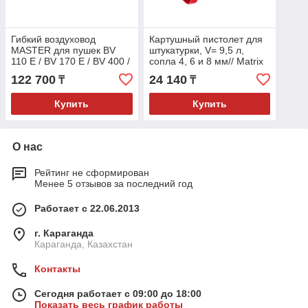
Гибкий воздуховод
Картушный пистолет для
MASTER для пушек BV
штукатурки, V= 9,5 л,
110 E / BV 170 E / BV 400 /
сопла 4, 6 и 8 мм// Matrix
BV 500 / B 30 EPR - 7,6 м -
122 700
24 140
₸
₸
407 мм
Купить
Купить
О нас
Рейтинг не сформирован
Менее 5 отзывов за последний год
Работает с 22.06.2013
г. Караганда
Караганда, Казахстан
Контакты
Сегодня работает с 09:00 до 18:00
Показать весь график работы