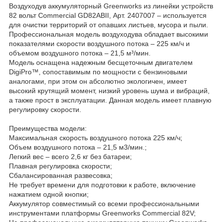
Воздуходув аккумуляторный Greenworks из линейки устройств
82 вольт Commercial GD82ABII, Арт. 2407007 – используется
для очистки территорий от опавших листьев, мусора и пыли.
Профессиональная модель воздуходува обладает высокими
показателями скорости воздушного потока – 225 км/ч и
объемом воздушного потока – 21,5 м³/мин.
Модель оснащена надежным бесщеточным двигателем
DigiPro™, сопоставимым по мощности с бензиновыми
аналогами, при этом он абсолютно экологичен, имеет
высокий крутящий момент, низкий уровень шума и вибраций,
а также прост в эксплуатации. Данная модель имеет плавную
регулировку скорости.
Преимущества модели:
Максимальная скорость воздушного потока 225 км/ч;
Объем воздушного потока – 21,5 м3/мин.;
Легкий вес – всего 2,6 кг без батареи;
Плавная регулировка скорости;
Сбалансированная развесовка;
Не требует времени для подготовки к работе, включение
нажатием одной кнопки;
Аккумулятор совместимый со всеми профессиональными
инструментами платформы Greenworks Commercial 82V;