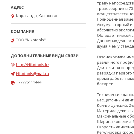
траву непосредств
травосборник в 70
осуществляется це
Караганда, Казахстан
Полноценная заме
Аккумуляторный ин
абсолютно экологи
Обладает низкой с
ТОО "Nikotools"
Данная модель ос
шума, чем у станд
Газонокосилка име
различного профил
http://Nikotools.kz
Длительная непрер
разрядки первого 
Nikotools@mail.ru
время работы помо
+77776111444
батареи.
Технические данн
Бесщеточный двига
Кол-во функций: 2-
Материал деки: ста
Максимальные обор
Ширина кошения: 6
Скорость движения: 
Регулировка скоро