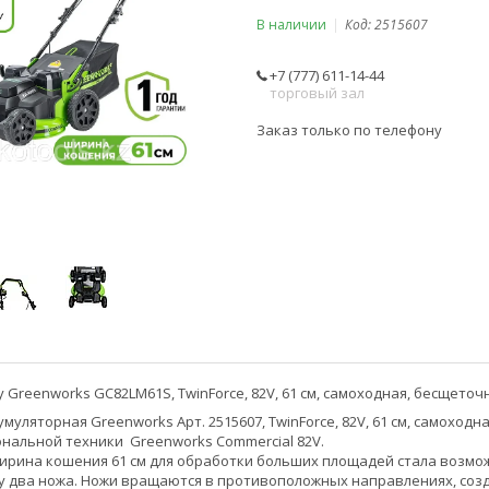
В наличии
Код:
2515607
+7 (777) 611-14-44
торговый зал
Заказ только по телефону
 Greenworks GC82LM61S, TwinForce, 82V, 61 см, самоходная, бесщеточна
муляторная Greenworks Арт. 2515607, TwinForce, 82V, 61 см, самоходн
нальной техники Greenworks Commercial 82V.
рина кошения 61 см для обработки больших площадей стала возможн
у два ножа. Ножи вращаются в противоположных направлениях, соз