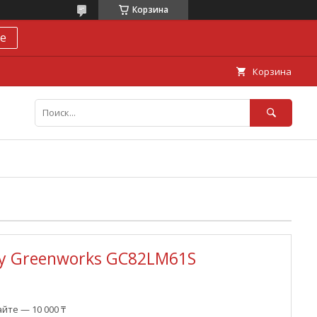
Корзина
е
Корзина
ку Greenworks GC82LM61S
йте — 10 000 ₸