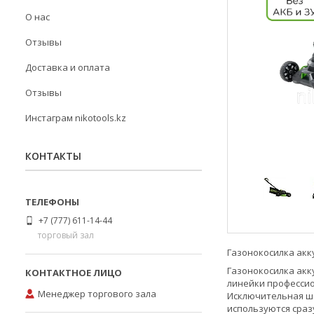
О нас
Отзывы
Доставка и оплата
Отзывы
Инстаграм nikotools.kz
КОНТАКТЫ
+7 (777) 611-14-44
торговый зал
Газонокосилка акку
Газонокосилка акку
линейки профессио
Менеджер торгового зала
Исключительная ши
используются сраз