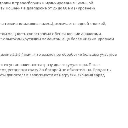
 травы в травосборник и мульчирование. Большой
ы кошения в диапазоне от 25 до 80 мм (7 уровней)
а топливно-масляная смесь), включается одной кнопкой,
этом мощность сопоставима с бензиновыми аналогами.
 с высоким крутящим моментом, еще более низким уровнем
азоне 2,2-5,4 км/ч, что важно при обработке больших участков
тсек устанавливаются сразу два аккумулятора. После
мя, установка сразу 2-х батарей не обязательна. Продлить
ты двигателя в зависимости от нагрузки, экономя заряд