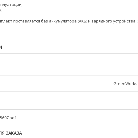
сплуатации;
.
плект поставляется без аккумулятора (АКБ) и зарядного устройства (
И
GreenWorks
15607.pdf
Я ЗАКАЗА