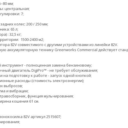
–80 мм;
ы: центральная;
гулировки: 7;
адних колес: 200 / 250 мм;
ика: 65 л;
а) : 32,5 кг;
рритории: 1500-2400 м2;
тора 82V совместимого с другими устройствами из линейки 82V.
ую аккумуляторную технику Greenworks Сommercial действует станда
 инструмент - полноценная замена бензиновому;
ный двигатель DigiPro™ - не требует обслуживания;
 на подготовку к работе - запуск одной кнопкой;
ионные расходы (стоимость электроэнергии);
х выбросов;
ма и вибрации;
в травосборник, функция мульчирования;
рина кошения 61 см.
зонокосилка 82V артикул 2515607;
чирования;