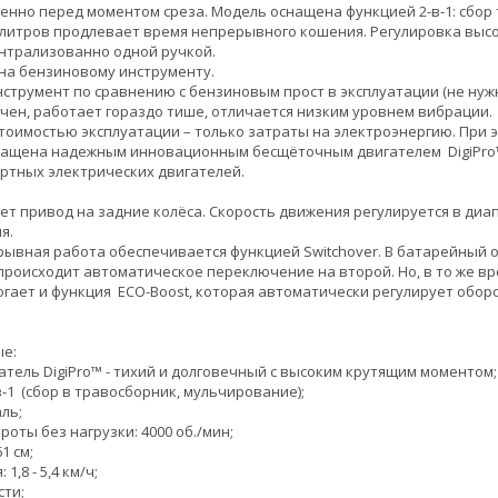
енно перед моментом среза. Модель оснащена функцией 2-в-1: сбор
 литров продлевает время непрерывного кошения. Регулировка высот
нтрализованно одной ручкой.
на бензиновому инструменту.
струмент по сравнению с бензиновым прост в эксплуатации (не нужн
чен, работает гораздо тише, отличается низким уровнем вибрации.
тоимостью эксплуатации – только затраты на электроэнергию. При 
нащена надежным инновационным бесщёточным двигателем DigiPro™
артных электрических двигателей.
ет привод на задние колёса. Скорость движения регулируется в диап
я.
ывная работа обеспечивается функцией Switchover. В батарейный о
происходит автоматическое переключение на второй. Но, в то же вре
гает и функция ECO-Boost, которая автоматически регулирует оборо
ые:
тель DigiPro™ - тихий и долговечный с высоким крутящим моментом;
в-1 (сбор в травосборник, мульчирование);
ль;
оты без нагрузки: 4000 об./мин;
1 см;
1,8 - 5,4 км/ч;
сти;