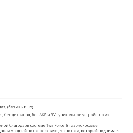
я, (без АКБ и ЗУ)
ая, бесщеточная, без АКБ и ЗУ - уникальное устройство из
ой благодаря системе ТwinForсe. В газонокосилке
давая мощный поток восходящего потока, который поднимает