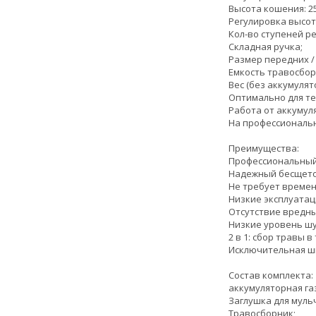
Высота кошения: 25
Регулировка высот
Кол-во ступеней ре
Складная ручка;
Размер передних / з
Емкость травосборн
Вес (без аккумулятор
Оптимально для те
Работа от аккумуля
На профессиональн
Преимущества:
Профессиональный
Надежный бесщеточ
Не требует времени
Низкие эксплуатац
Отсутствие вредны
Низкие уровень шу
2 в 1: сбор травы 
Исключительная ши
Состав комплекта:
аккумуляторная га
Заглушка для муль
Травосборник;