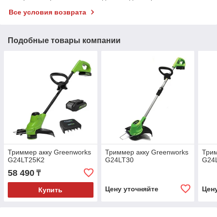
Все условия возврата
Подобные товары компании
Триммер акку Greenworks
Триммер акку Greenworks
Трим
G24LT25K2
G24LT30
G24
58 490
₸
Цену уточняйте
Цен
Купить