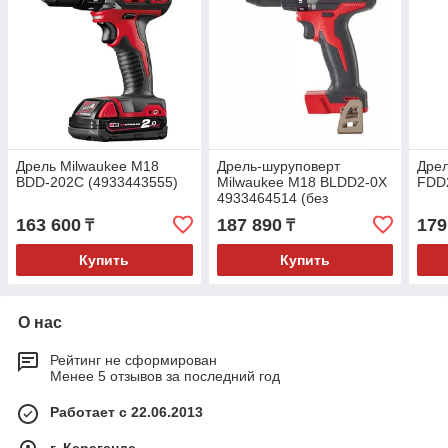
Дрель Milwaukee M18
Дрель-шуруповерт
Дрел
BDD-202C (4933443555)
Milwaukee M18 BLDD2-0X
FDD2
4933464514 (без
аккумулятора и зарядного
163 600
187 890
179
₸
₸
устройства)
Купить
Купить
О нас
Рейтинг не сформирован
Менее 5 отзывов за последний год
Работает с 22.06.2013