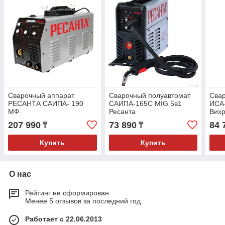
Сварочный аппарат
Сварочный полуавтомат
Сва
РЕСАНТА САИПА- 190
САИПА-165С MIG 5в1
ИСА
МФ
Ресанта
Вих
207 990
73 890
84 
₸
₸
Купить
Купить
О нас
Рейтинг не сформирован
Менее 5 отзывов за последний год
Работает с 22.06.2013