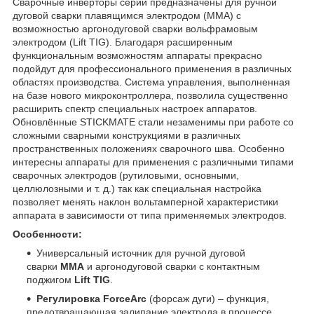
Сварочные инверторы серии предназначены для ручной
дуговой сварки плавящимся электродом (ММА) с
возможностью аргонодуговой сварки вольфрамовым
электродом (Lift TIG). Благодаря расширенным
функциональным возможностям аппараты прекрасно
подойдут для профессионального применения в различных
областях производства. Система управления, выполненная
на базе нового микроконтроллера, позволила существенно
расширить спектр специальных настроек аппаратов.
Обновлённые STICKMATE стали незаменимы при работе со
сложными сварными конструкциями в различных
пространственных положениях сварочного шва. Особенно
интересны аппараты для применения с различными типами
сварочных электродов (рутиловыми, основными,
целлюлозными и т. д.) так как специальная настройка
позволяет менять наклон вольтамперной характеристики
аппарата в зависимости от типа применяемых электродов.
Особенности:
Универсальный источник для ручной дуговой
сварки
ММА
и аргонодуговой сварки с контактным
поджигом
Lift TIG
.
Регулировка
Force
Arc
(форсаж дуги) – функция,
предотвращающая залипание электрода в процессе