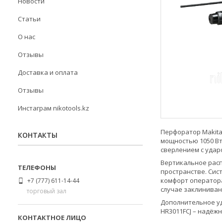
Новости
Статьи
О нас
Отзывы
Доставка и оплата
Отзывы
Инстаграм nikotools.kz
Перфоратор Makita
КОНТАКТЫ
мощностью 1050 Вт
сверлением с удар
Вертикальное расп
пространстве. Сис
комфорт оператора
+7 (777) 611-14-44
случае заклиниван
торговый зал
Дополнительное уд
HR3011FCJ – надёж