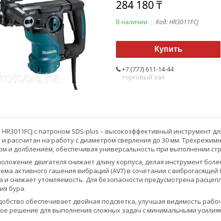
284 180 ₸
В наличии
Код:
HR3011FCJ
Купить
+7 (777) 611-14-44
торговый зал
 HR3011FCJ с патроном SDS-plus – высокоэффективный инструмент д
 и рассчитан на работу с диаметром сверления до 30 мм. Трёхрежи
ом и долблением, обеспечивая универсальность при выполнении ст
оложение двигателя снижает длину корпуса, делая инструмент бол
тема активного гашения вибраций (AVT) в сочетании с виброгасящ
 и снижает утомляемость. Для безопасности предусмотрена расце
ия бура.
обство обеспечивает двойная подсветка, улучшая видимость рабоч
ное решение для выполнения сложных задач с минимальными усилия