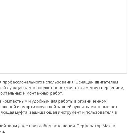
ля профессионального использования. Оснащён двигателем
мный функционал позволяет переключаться между сверлением,
роительных и монтажных работ.
ее компактным и удобным для работы в ограниченном
ей боковой и амортизирующей задней рукоятками повышает
пляющая муфта, защищающая инструмент и пользователя в
ей зоны даже при слабом освещении. Перфоратор Makita
ми.