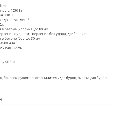
kita
ость 1050 Вт
я 230 В
 хода 0—840 минˉ¹
 Дж
в бетоне (коронка) до 80 мм
рление с ударом, сверление без удара, долбление
в бетоне (бур) до 30 мм
4500 минˉ¹
357х98х242 мм
ку SDS-plus
и
, боковая рукоятка, ограничитель для буров, смазка для буров
И