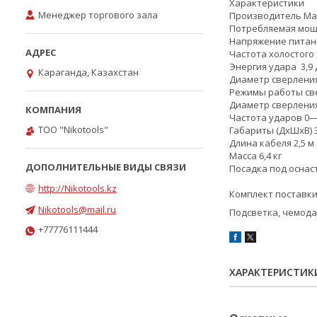
Характеристики
Менеджер торгового зала
Производитель Ma
Потребляемая мощн
Напряжение питани
Частота холостого
Энергия удара 3,9
Караганда, Казахстан
Диаметр сверления 
Режимы работы све
Диаметр сверления 
Частота ударов 0—
ТОО "Nikotools"
Габариты (ДхШхВ) 
Длина кабеля 2,5 м
Масса 6,4 кг
Посадка под оснаст
http://Nikotools.kz
Комплект поставк
Nikotools@mail.ru
Подсветка, чемодан
+77776111444
ХАРАКТЕРИСТИК