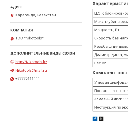
Характеристи
LLO, с блокировко
Караганда, Казахстан
Макс. глубина рез
Мощность, Вт
ТОО "Nikotools"
Скорость без наг
Резьба шпинделя,
Диаметр диска, м
http://Nikotools.kz
Вес, кг
Nikotools@mail.ru
Комплект пос
+77776111444
Угловая шлифоваль
Поставляется в к
Алмазный диск 115 
Инструкция по экс