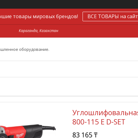
чшие товары мировых брендов!
ВСЕ ТОВАРЫ на сайт
Караганда, Казахстан
ышленное оборудование.
Углошлифовальная
800-115 E D-SET
83 165 ₸