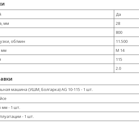
ки
й
Да
а, мм
28
800
рузки, об/мин
11.500
 мм
M 14
м
115
2.0
тавки
ная машина (УШМ, Болгарка) AG 10-115 - 1 шт.
ейсе
мм - 1 шт.
плуатации - 1 шт.