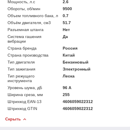
Мощность, л.с
2.6
Обороты, об/мин
9500
Объем топливного бака, л
0.7
Объём двигателя, см3
51.7
Разъемная штанга
Нет
Система гашения
Да
вибрации
Страна бренда
Россия
Страна производства
Китай
Тип двигателя
Бензиновый
Тип зажигания
Электронный
Тип режущего
Леска
инструмента
Уровень шума, дБ
96 А
Ширина среза, мм
255
Штрихкод EAN-13
4606059022312
Штрихкод GTIN
4606059022312
Скрыть