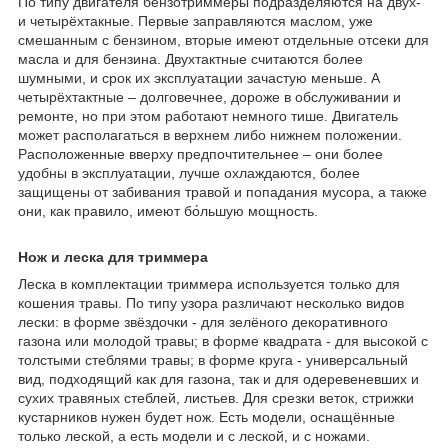
По типу двигателя бензотриммеры подразделяются на двух-
и четырёхтакные. Первые заправляются маслом, уже
смешанным с бензином, вторые имеют отдельные отсеки для
масла и для бензина. Двухтактные считаются более
шумными, и срок их эксплуатации зачастую меньше. А
четырёхтактные – долговечнее, дороже в обслуживании и
ремонте, но при этом работают немного тише. Двигатель
может располагаться в верхнем либо нижнем положении.
Расположенные вверху предпочтительнее – они более
удобны в эксплуатации, лучше охлаждаются, более
защищены от забивания травой и попадания мусора, а также
они, как правило, имеют бо́льшую мощность.
Нож и леска для триммера
Леска в комплектации триммера используется только для
кошения травы. По типу узора различают несколько видов
лески: в форме звёздочки - для зелёного декоративного
газона или молодой травы; в форме квадрата - для высокой с
толстыми стеблями травы; в форме круга - универсальный
вид, подходящий как для газона, так и для одеревеневших и
сухих травяных стеблей, листьев. Для срезки веток, стрижки
кустарников нужен будет нож. Есть модели, оснащённые
только леской, а есть модели и с леской, и с ножами.