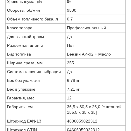
Уровень шума, дБ
96
Обороты, об/мин
9500
Объем топливного бака, л
0.7
Класс товара
Профессиональный
Для высокой травы
Да
Разъемная штанга
Нет
Вид топлива
Бензин АИ-92 + Масло
Ширина среза, мм
255
Система гашения вибрации
Да
Вес без упаковки
6.78 кг
Вес в упаковке
7.21 кг
Гарантия, мес.
12
Габариты, см
36,5 х 30,5 х 26,0 [с штангой
155,5 х 35 х 35]
Штрихкод EAN-13
4606059022312
Штрихкод GTIN
04606059022312