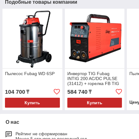
Подобные товары компании
Пылесос Fubag WD 6SP
Инвертор TIG Fubag
Пыл
INTIG 200 AC/DC PULSE
(31412) + горелка FB TIG
26 5P 4m Up&Down
104 700
584 740
₸
₸
(38459)
Цен
Купить
Купить
О нас
Рейтинг не сформирован
Менее 5 отзывов за последний год